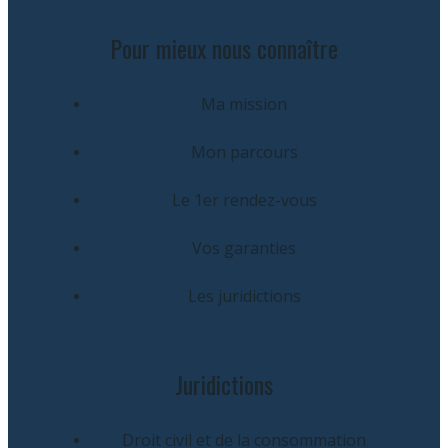
Pour mieux nous connaître
Ma mission
Mon parcours
Le 1er rendez-vous
Vos garanties
Les juridictions
Juridictions
Droit civil et de la consommation