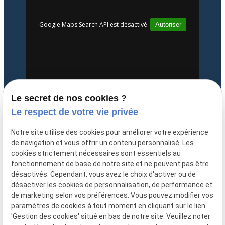
Google Maps Search API est désactivé.
Autoriser
Le secret de nos cookies ?
Le respect de votre vie privée
Notre site utilise des cookies pour améliorer votre expérience
expand_less
de navigation et vous offrir un contenu personnalisé. Les
Mentions légales
cookies strictement nécessaires sont essentiels au
fonctionnement de base de notre site et ne peuvent pas être
Politique de
Plan
désactivés. Cependant, vous avez le choix d'activer ou de
confidentialité
du site
désactiver les cookies de personnalisation, de performance et
de marketing selon vos préférences. Vous pouvez modifier vos
Gestion des cookies
paramètres de cookies à tout moment en cliquant sur le lien
'Gestion des cookies' situé en bas de notre site. Veuillez noter