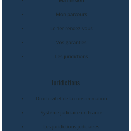
Ma mission
Mon parcours
Le 1er rendez-vous
Vos garanties
Les juridictions
Juridictions
Droit civil et de la consommation
Système judiciaire en France
Les juridictions judiciaires