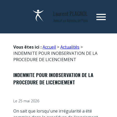
Panneau de gestion des cookies
Laurent
PLAGNOL
menu
Avocat au Barreau de Paris
Vous êtes ici :
Accueil
>
Actualités
>
INDEMNITE POUR INOBSERVATION DE LA
PROCEDURE DE LICENCIEMENT
INDEMNITE POUR INOBSERVATION DE LA
PROCEDURE DE LICENCIEMENT
Le
25 mai 2026
On sait que lorsqu'une irrégularité a été