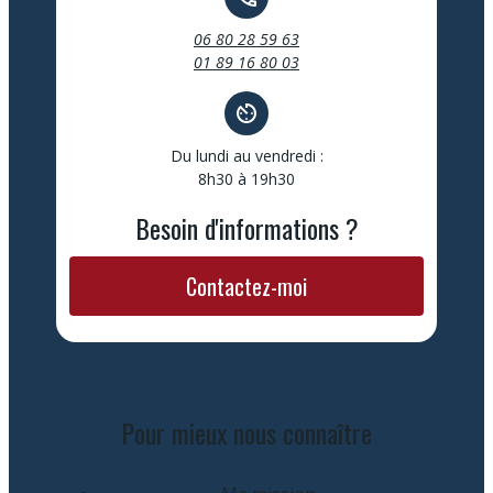
06 80 28 59 63
01 89 16 80 03
av_timer
Du lundi au vendredi :
8h30 à 19h30
Besoin d'informations ?
Contactez-moi
Pour mieux nous connaître