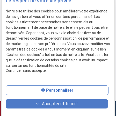
Le respect de votre vie privée
Notre site utilise des cookies pour améliorer votre expérience
expand_less
de navigation et vous offrir un contenu personnalisé. Les
Mentions légales
cookies strictement nécessaires sont essentiels au
fonctionnement de base de notre site et ne peuvent pas être
Politique de
Plan
désactivés. Cependant, vous avez le choix d'activer ou de
confidentialité
du site
désactiver les cookies de personnalisation, de performance et
de marketing selon vos préférences. Vous pouvez modifier vos
Gestion des cookies
paramètres de cookies à tout moment en cliquant sur le lien
'Gestion des cookies' situé en bas de notre site. Veuillez noter
que la désactivation de certains cookies peut avoir un impact
Suivez-nous
sur certaines fonctionnalités du site.
Continuer sans accepter
Personnaliser
Accepter et fermer
phone
DEMANDE DE RAPPEL
01 89 16 80 03