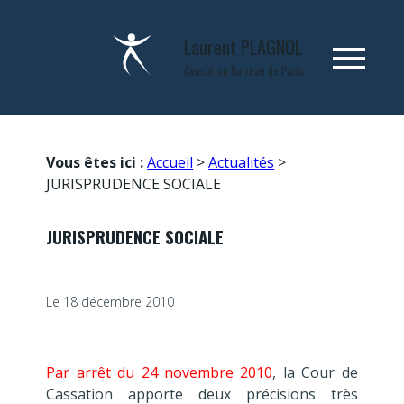
Panneau de gestion des cookies
Laurent
PLAGNOL
menu
Avocat au Barreau de Paris
Vous êtes ici :
Accueil
>
Actualités
>
JURISPRUDENCE SOCIALE
JURISPRUDENCE SOCIALE
Le
18 décembre 2010
Par arrêt du 24 novembre 2010
, la Cour de
Cassation apporte deux précisions très