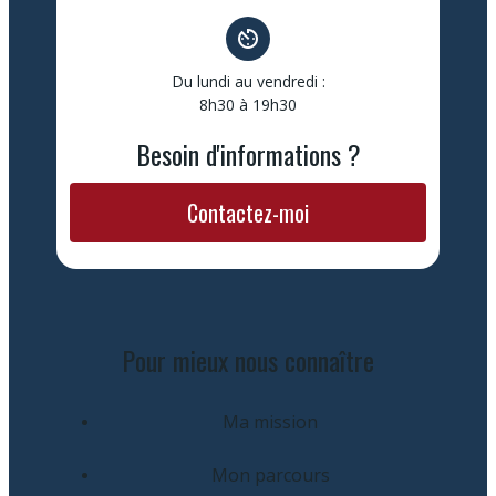
av_timer
Du lundi au vendredi :
8h30 à 19h30
Besoin d'informations ?
Contactez-moi
Pour mieux nous connaître
Ma mission
Mon parcours