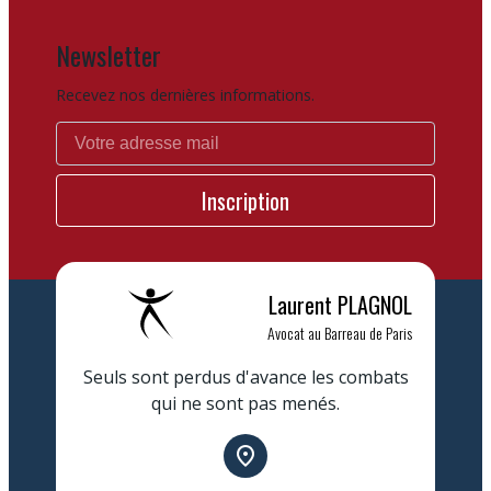
Newsletter
Recevez nos dernières informations.
Laurent
PLAGNOL
Avocat au Barreau de Paris
Seuls sont perdus d'avance les combats
qui ne sont pas menés.
place