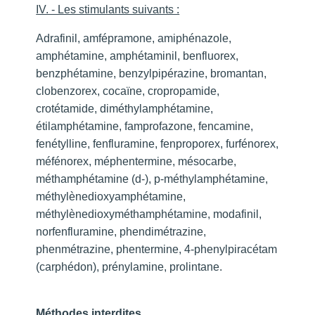
IV. - Les stimulants suivants :
Adrafinil, amfépramone, amiphénazole,
amphétamine, amphétaminil, benfluorex,
benzphétamine, benzylpipérazine, bromantan,
clobenzorex, cocaïne, cropropamide,
crotétamide, diméthylamphétamine,
étilamphétamine, famprofazone, fencamine,
fenétylline, fenfluramine, fenproporex, furfénorex,
méfénorex, méphentermine, mésocarbe,
méthamphétamine (d-), p-méthylamphétamine,
méthylènedioxyamphétamine,
méthylènedioxyméthamphétamine, modafinil,
norfenfluramine, phendimétrazine,
phenmétrazine, phentermine, 4-phenylpiracétam
(carphédon), prénylamine, prolintane.
Méthodes interdites