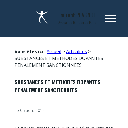
Panneau de gestion des cookies
Laurent
PLAGNOL
menu
Avocat au Barreau de Paris
Vous êtes ici :
Accueil
>
Actualités
>
SUBSTANCES ET METHODES DOPANTES
PENALEMENT SANCTIONNEES
SUBSTANCES ET METHODES DOPANTES
PENALEMENT SANCTIONNEES
Le
06 août 2012