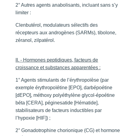
2° Autres agents anabolisants, incluant sans s’y
limiter :
Clenbutérol, modulateurs sélectifs des
récepteurs aux androgènes (SARMs), tibolone,
zéranol, zilpatérol.
II. - Hormones peptidiques, facteurs de
croissance et substances apparentées :
1° Agents stimulants de l’érythropoïèse (par
exemple érythropoïétine [EPO], darbépoétine
[dEPO], méthoxy polyéthylène glycol-époétine
béta [CERA], péginesatide [Hématide],
stabilisateurs de facteurs inductibles par
l’hypoxie [HIF]) ;
2° Gonadotrophine chorionique (CG) et hormone