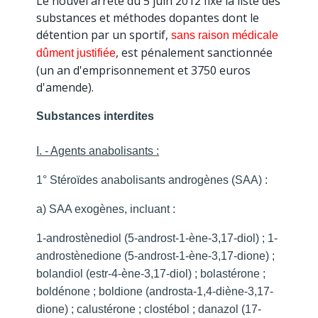
Le nouvel arrêté du 5 juin 2012 fixe la liste des
substances et méthodes dopantes dont le
détention par un sportif,
sans raison médicale
, est pénalement sanctionnée
dûment justifiée
(un an d'emprisonnement et 3750 euros
d'amende).
Substances interdites
I. - Agents anabolisants :
1° Stéroïdes anabolisants androgènes (SAA) :
a) SAA exogènes, incluant :
1-androstènediol (5-androst-1-ène-3,17-diol) ; 1-
androstènedione (5-androst-1-ène-3,17-dione) ;
bolandiol (estr-4-ène-3,17-diol) ; bolastérone ;
boldénone ; boldione (androsta-1,4-diène-3,17-
dione) ; calustérone ; clostébol ; danazol (17-