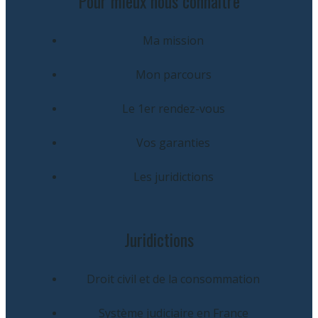
Pour mieux nous connaître
Ma mission
Mon parcours
Le 1er rendez-vous
Vos garanties
Les juridictions
Juridictions
Droit civil et de la consommation
Système judiciaire en France