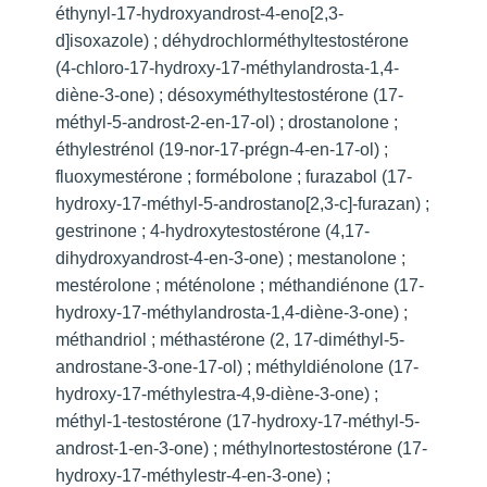
éthynyl-17-hydroxyandrost-4-eno[2,3-
d]isoxazole) ; déhydrochlorméthyltestostérone
(4-chloro-17-hydroxy-17-méthylandrosta-1,4-
diène-3-one) ; désoxyméthyltestostérone (17-
méthyl-5-androst-2-en-17-ol) ; drostanolone ;
éthylestrénol (19-nor-17-prégn-4-en-17-ol) ;
fluoxymestérone ; formébolone ; furazabol (17-
hydroxy-17-méthyl-5-androstano[2,3-c]-furazan) ;
gestrinone ; 4-hydroxytestostérone (4,17-
dihydroxyandrost-4-en-3-one) ; mestanolone ;
mestérolone ; méténolone ; méthandiénone (17-
hydroxy-17-méthylandrosta-1,4-diène-3-one) ;
méthandriol ; méthastérone (2, 17-diméthyl-5-
androstane-3-one-17-ol) ; méthyldiénolone (17-
hydroxy-17-méthylestra-4,9-diène-3-one) ;
méthyl-1-testostérone (17-hydroxy-17-méthyl-5-
androst-1-en-3-one) ; méthylnortestostérone (17-
hydroxy-17-méthylestr-4-en-3-one) ;