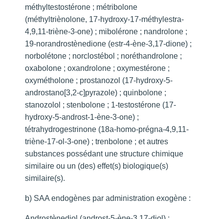
méthyltestostérone ; métribolone
(méthyltriènolone, 17-hydroxy-17-méthylestra-
4,9,11-triène-3-one) ; mibolérone ; nandrolone ;
19-norandrostènedione (estr-4-ène-3,17-dione) ;
norbolétone ; norclostébol ; noréthandrolone ;
oxabolone ; oxandrolone ; oxymestérone ;
oxymétholone ; prostanozol (17-hydroxy-5-
androstano[3,2-c]pyrazole) ; quinbolone ;
stanozolol ; stenbolone ; 1-testostérone (17-
hydroxy-5-androst-1-ène-3-one) ;
tétrahydrogestrinone (18a-homo-prégna-4,9,11-
triène-17-ol-3-one) ; trenbolone ; et autres
substances possédant une structure chimique
similaire ou un (des) effet(s) biologique(s)
similaire(s).
b) SAA endogènes par administration exogène :
Androstènediol (androst-5-ène-3,17-diol) ;